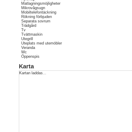
Matlagningsmöjligheter
Mikrovågsugn
Mobiltelefontäckning
Rökning förbjuden
Separata sovrum
Trädgård
Tv
Tvättmaskin
Utegrill
Uteplats med utemöbler
Veranda
Wc
Öppenspis
Karta
Kartan laddas...