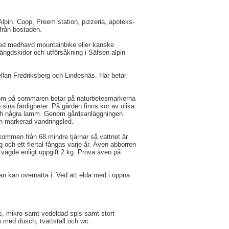
lpin. Coop, Preem station, pizzeria, apoteks-
från bostaden.
med medhavd mountainbike eller kanske
ängdskidor och utförsåkning i Säfsen alpin
ellan Fredriksberg och Lindesnäs. Här betar
 som på sommaren betar på naturbetesmarkerna
sina färdigheter. På gården finns kor av olika
er och några lamm. Genom gårdsanläggningen
n markerad vandringsled.
pkommen från 68 mindre tjärnar så vattnet är
 och ett flertal fångas varje år. Även abborren
 vägde enligt uppgift 2 kg. Prova även på
n kan övernatta i. Ved att elda med i öppna
rys, mikro samt vedeldad spis samt stort
med dusch, tvättställ och wc.